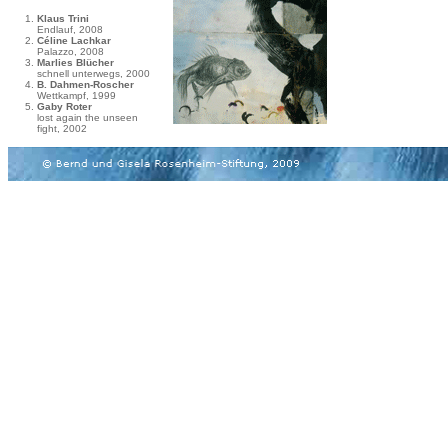
1.
Klaus Trini
IIII
Endlauf, 2008
2.
Céline Lachkar
IIII
Palazzo, 2008
3.
Marlies Blücher
IIII
schnell unterwegs, 2000
4.
B. Dahmen-Roscher
IIII
Wettkampf, 1999
5.
Gaby Roter
IIII
lost again the unseen
IIII
fight, 2002