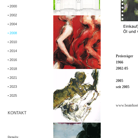
2000
•
2002
•
2004
•
2008
•
2010
•
2014
•
Preisträger
I 
2016
•
1966
II I
II I
2002-05
II I
I
2018
•
IIIIII
II
III I
2021
•
2005
II I
II I
2023
seit 2005
IIII
•
IIIIII
II
IIII
I
2025
•
www.beatehoei
KONTAKT
Details: